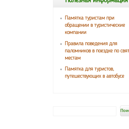
Полезная информация
Памятка туристам при
обращении в туристические
компании
Правила поведения для
паломников в поездке по св
местам
Памятка для туристов,
путешествующих в автобусе
Форма
Поиск
поиска