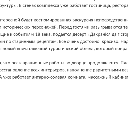
уктуры. В стенах комплекса уже работает гостиница, рестор
нтересной будет костюмированная экскурсия непосредственно
м исторических персонажей. Перед гостями разыгрываются те
ие к событиям 18 века, подается десерт «Дакраніся да гісто
й по старинным рецептам. Все очень достойно, красиво. Над
я новый впечатляющий туристический объект, который понрав
, что реставрационные работы во дворце продолжаются. Пл
восстановление всех интерьеров, наполнение раритетными в
 уже работает янтарно-солевая комната, массажный кабинет,