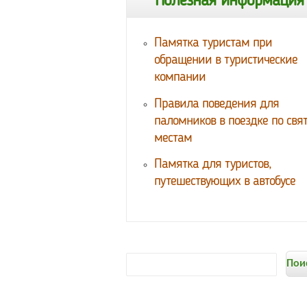
Полезная информация
Памятка туристам при
обращении в туристические
компании
Правила поведения для
паломников в поездке по св
местам
Памятка для туристов,
путешествующих в автобусе
Форма
Поиск
поиска