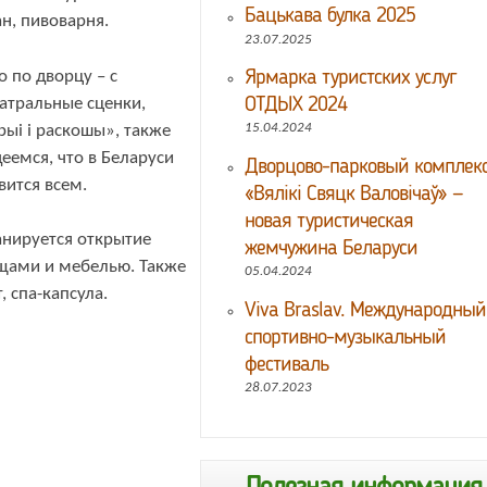
Бацькава булка 2025
ан, пивоварня.
23.07.2025
 по дворцу – с
Ярмарка туристских услуг
атральные сценки,
ОТДЫХ 2024
рыі і раскошы», также
15.04.2024
еемся, что в Беларуси
Дворцово-парковый комплек
ится всем.
«Вялікі Свяцк Валовічаў» —
новая туристическая
анируется открытие
жемчужина Беларуси
ещами и мебелью. Также
05.04.2024
 спа-капсула.
Viva Braslav. Международный
спортивно-музыкальный
фестиваль
28.07.2023